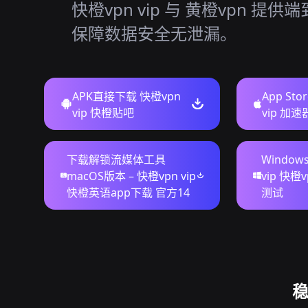
快橙vpn vip 与 黄橙vpn 提
保障数据安全无泄漏。
APK直接下载 快橙vpn
App St
vip 快橙贴吧
vip 加
下载解锁流媒体工具
Window
macOS版本 – 快橙vpn vip
vip 快
快橙英语app下载 官方14
测试
稳