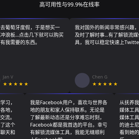
高可用性与99.9%在线率
算去葡萄牙度假，于是想买一
我对国外的新闻非常感兴趣
冲浪板...点击几下就可以购买
及时了解时事...有了解锁流
所有我需要的东西。
具，我可以稳定快速上Twitte
Jan V
Chen G
★★★★★
★★★★★
院学习，
我是Facebook用户，喜欢与世界各
从抚养
界各地，
地的朋友和家人保持联系。无论是
媒体工
们交流。
了解最新动态还是分享难忘时刻，
媒体工
现了这个
Facebook都是我首选的平台。幸亏
的迪士
友聊天和
有解锁流媒体工具，我能无缝顺利
看到她